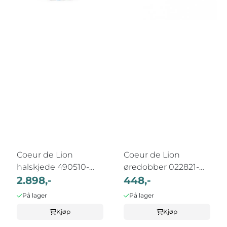
Coeur de Lion
Coeur de Lion
halskjede 490510-
øredobber 022821-
1583
2.898,-
0317
448,-
På lager
På lager
Kjøp
Kjøp