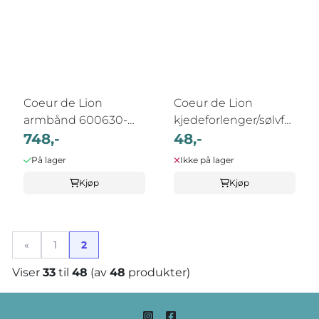
Coeur de Lion
Coeur de Lion
armbånd 600630-
kjedeforlenger/sølvfarget
1816
748,-
...
48,-
På lager
Ikke på lager
Kjøp
Kjøp
«
1
2
Viser
33
til
48
(av
48
produkter)