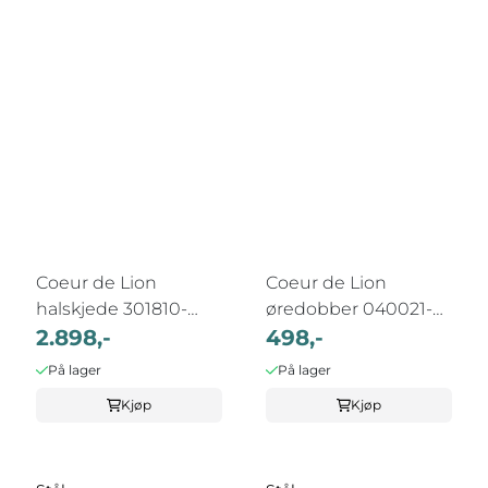
Coeur de Lion
Coeur de Lion
halskjede 301810-
øredobber 040021-
0714
2.898,-
1600
498,-
På lager
På lager
Kjøp
Kjøp