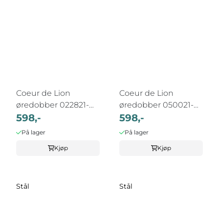
Coeur de Lion
Coeur de Lion
øredobber 022821-
øredobber 050021-
1800
598,-
1817
598,-
På lager
På lager
Kjøp
Kjøp
Stål
Stål