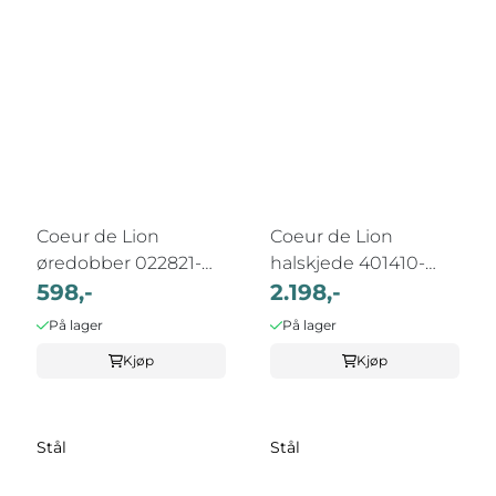
Coeur de Lion
Coeur de Lion
øredobber 022821-
halskjede 401410-
1920
598,-
0712
2.198,-
På lager
På lager
Kjøp
Kjøp
Stål
Stål