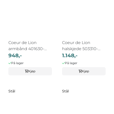
Coeur de Lion
Coeur de Lion
armbånd 401630-
halskjede 503310-
0100
948,-
1416
1.148,-
På lager
På lager
Kjøp
Kjøp
Stål
Stål