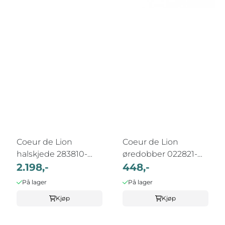
Coeur de Lion
Coeur de Lion
halskjede 283810-
øredobber 022821-
0422
2.198,-
0417
448,-
På lager
På lager
Kjøp
Kjøp