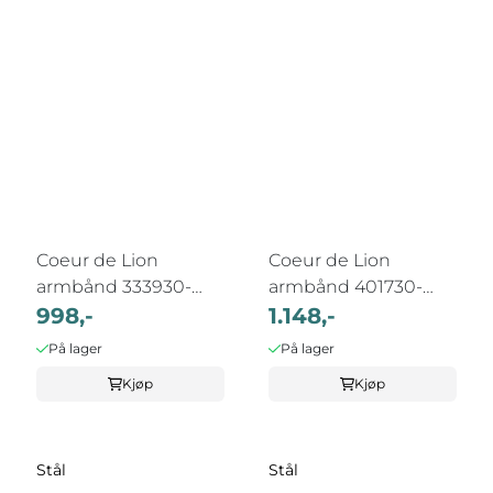
Coeur de Lion
Coeur de Lion
armbånd 333930-
armbånd 401730-
0319
998,-
0230
1.148,-
På lager
På lager
Kjøp
Kjøp
Stål
Stål