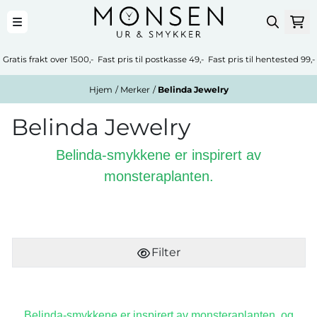
Hopp til innhold
Gratis frakt over 1500,- Fast pris til postkasse 49,- Fast pris til hentested 99,-
Hjem
/
Merker
/
Belinda Jewelry
Belinda Jewelry
Belinda-smykkene er inspirert av
monsteraplanten.
Filter
Belinda-smykkene er inspirert av monsteraplanten, og