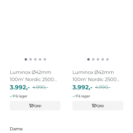
Luminox Ø42mm
Luminox Ø42mm
100m' Nordic 2500
100m' Nordic 2500
Stål/Sort
3.992,-
Stål/Grønn
3.992,-
4.990,-
4.990,-
På lager
På lager
Kjøp
Kjøp
Dame