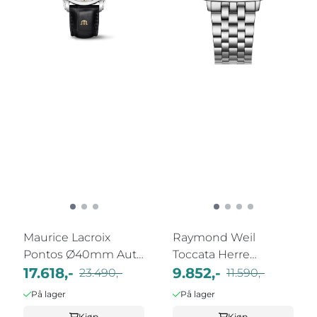
Maurice Lacroix
Raymond Weil
Pontos Ø40mm Aut
Toccata Herre
10 ATM
17.618,-
29x36mm Stål /Hvit
9.852,-
23.490,-
11.590,-
På lager
På lager
Kjøp
Kjøp