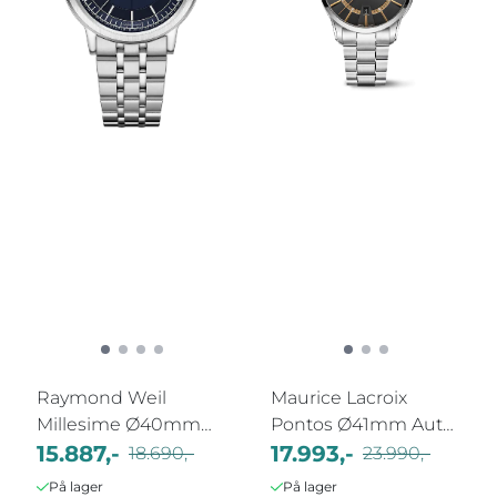
Raymond Weil
Maurice Lacroix
Millesime Ø40mm
Pontos Ø41mm Aut
2925-ST-50001
15.887,-
10 ATM
17.993,-
18.690,-
23.990,-
På lager
På lager