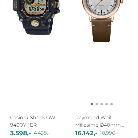
Casio G-Shock GW-
Raymond Weil
9400Y-1ER
Millesime Ø40mm
3.598,-
2925-PC5-65001
16.142,-
4.498,-
18.990,-