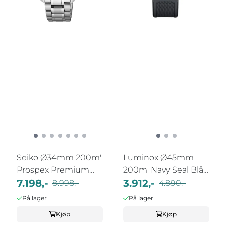
Seiko Ø34mm 200m'
Luminox Ø45mm
Prospex Premium
200m' Navy Seal Blå /
SUR607J1
7.198,-
Sort
3.912,-
8.998,-
4.890,-
På lager
På lager
Kjøp
Kjøp