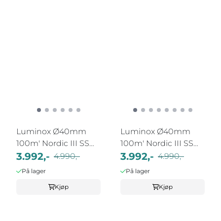
Luminox Ø40mm
Luminox Ø40mm
100m' Nordic III SS
100m' Nordic III SS
Stål/Grønn
3.992,-
Stål/Sort
3.992,-
4.990,-
4.990,-
På lager
På lager
Kjøp
Kjøp