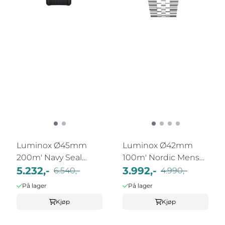
Luminox Ø45mm
Luminox Ø42mm
200m' Navy Seal
100m' Nordic Mens
Chrono Sort
5.232,-
Stål/Hvit
3.992,-
6.540,-
4.990,-
På lager
På lager
Kjøp
Kjøp