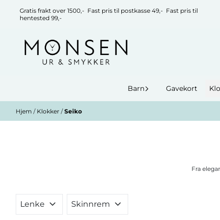
Hopp til innhold
Gratis frakt over 1500,- Fast pris til postkasse 49,- Fast pris til
hentested 99,-
Barn
Gavekort
Kl
Hjem
/
Klokker
/
Seiko
Fra elegan
Lenke
Skinnrem