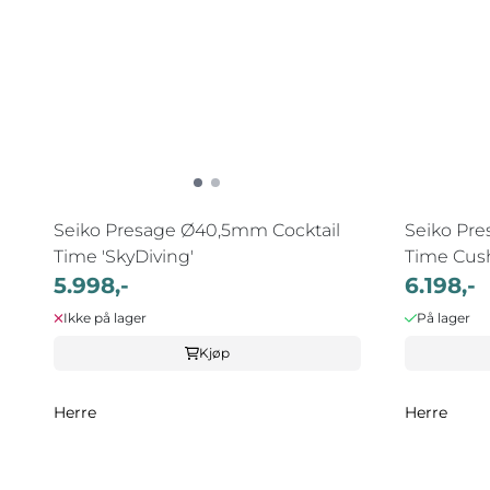
Seiko Presage Ø40,5mm Cocktail
Seiko Pr
Time 'SkyDiving'
Time Cushe
5.998,-
6.198,-
Ikke på lager
På lager
Kjøp
Herre
Herre