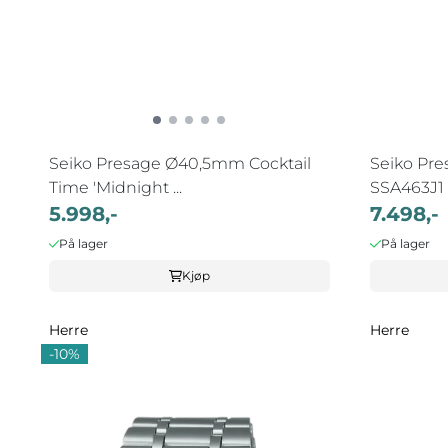
Seiko Presage Ø40,5mm Cocktail
Seiko Pre
Time 'Midnight ...
SSA463J1
5.998,-
7.498,-
På lager
På lager
Kjøp
Herre
Herre
-10%