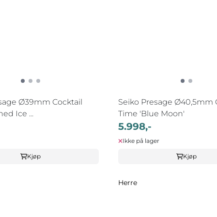
esage Ø39mm Cocktail
Seiko Presage Ø40,5mm C
d Ice ...
Time 'Blue Moon'
5.998,-
Ikke på lager
Kjøp
Kjøp
Herre