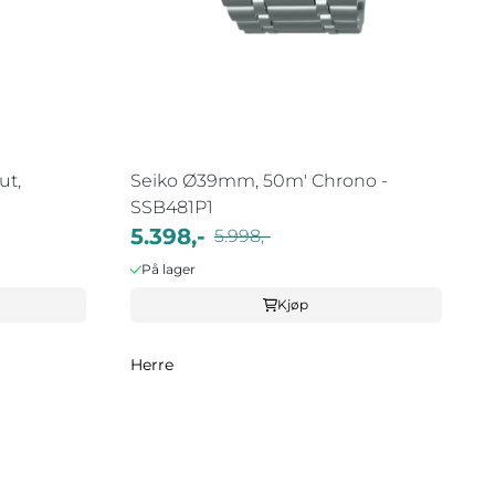
ut,
Seiko Ø39mm, 50m' Chrono -
SSB481P1
5.398,-
5.998,-
På lager
Kjøp
Herre