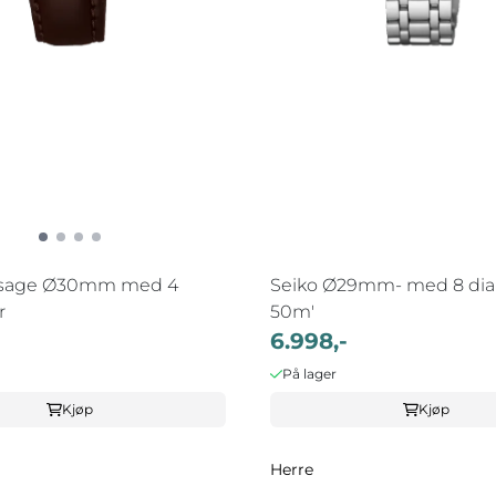
esage Ø30mm med 4
Seiko Ø29mm- med 8 di
r
50m'
6.998,-
På lager
Kjøp
Kjøp
Herre