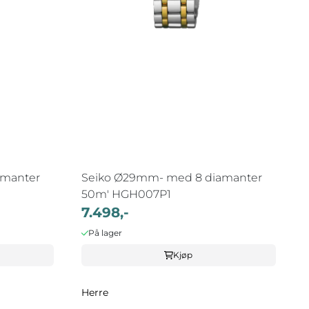
amanter
Seiko Ø29mm- med 8 diamanter
50m' HGH007P1
7.498,-
På lager
Kjøp
Herre