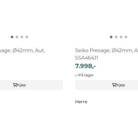
sage, Ø42mm, Aut,
Seiko Presage, Ø42mm, A
SSA464J1
7.998,-
På lager
Kjøp
Kjøp
Herre