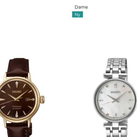
Dame
Ny