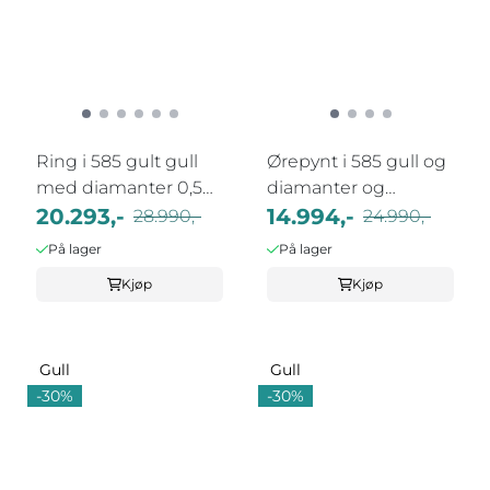
Ring i 585 gult gull
Ørepynt i 585 gull og
med diamanter 0,50
diamanter og
WSI
20.293,-
safir 0,28ct ...
14.994,-
28.990,-
24.990,-
På lager
På lager
Kjøp
Kjøp
Gull
Gull
-30%
-30%