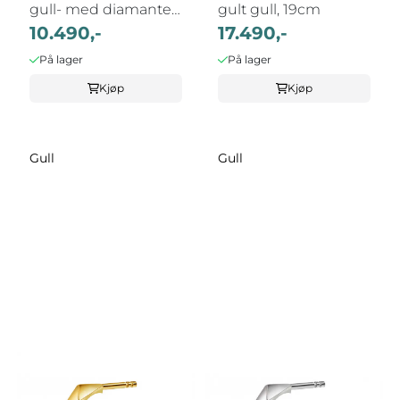
gull- med diamanter
gult gull, 19cm
0,08ct
10.490,-
17.490,-
På lager
På lager
Kjøp
Kjøp
Gull
Gull