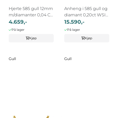
Hjerte 585 gull 12mm
Anheng i 585 gull og
m/diamanter 0,04 CT
diamant 0,20ct WSI
WSI ...
4.659,-
inkl. ...
15.590,-
På lager
På lager
Kjøp
Kjøp
Gull
Gull