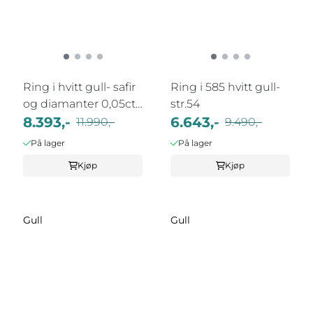
Ring i hvitt gull- safir
Ring i 585 hvitt gull-
og diamanter 0,05ct
str.54
WSI
8.393,-
6.643,-
11.990,-
9.490,-
På lager
På lager
Kjøp
Kjøp
Gull
Gull