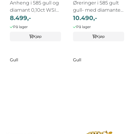
Anheng i 585 gull og
Øreringer i 585 gult
diamant 0,10ct WSI
gull- med diamanter
inkl. ...
8.499,-
0,08ct
10.490,-
På lager
På lager
Kjøp
Kjøp
Gull
Gull