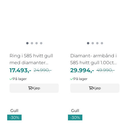
Ring i 585 hvitt gull
Diamant- armbånd i
med diamanter
585 hvitt gull 1.00ct
0,50ct WSI
17.493,-
TWSI
29.994,-
24.990,-
49.990,-
På lager
På lager
Kjøp
Kjøp
Gull
Gull
-30%
-30%