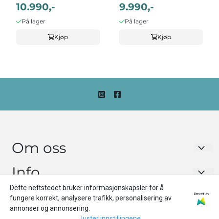
10.990,-
9.990,-
På lager
På lager
Kjøp
Kjøp
Om oss
Urmaker Monsen as
Info
Jernbanegata 18
Dette nettstedet bruker informasjonskapsler for å
Om oss
Drevet av
fungere korrekt, analysere trafikk, personalisering av
8622 Mo i Rana
annonser og annonsering.
Forsendelse og retur
Juster innstillingene