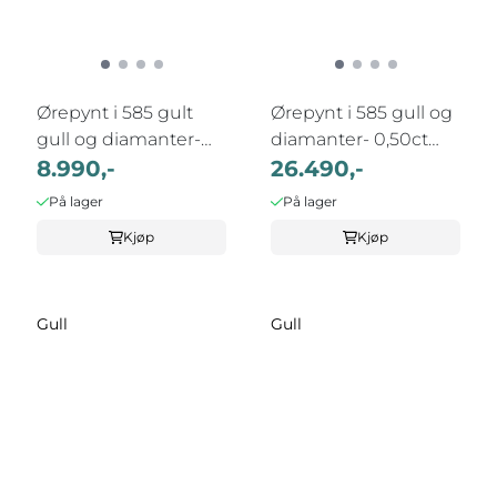
Ørepynt i 585 gult
Ørepynt i 585 gull og
gull og diamanter-
diamanter- 0,50ct
0,12ct WSI
8.990,-
WSI
26.490,-
På lager
På lager
Kjøp
Kjøp
Gull
Gull