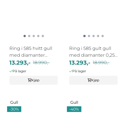
Ring i 585 hvitt gull
Ring i 585 gult gull
med diamanter
med diamanter 0,25
0,25ct WSI
13.293,-
WSI
13.293,-
18.990,-
18.990,-
På lager
På lager
Kjøp
Kjøp
Gull
Gull
-30%
-40%