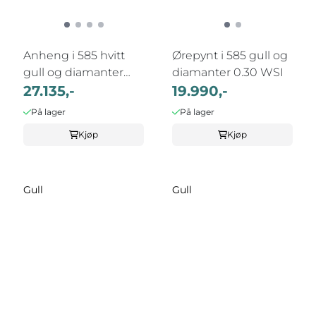
Anheng i 585 hvitt
Ørepynt i 585 gull og
gull og diamanter
diamanter 0.30 WSI
0,50ct WSI ...
27.135,-
19.990,-
På lager
På lager
Kjøp
Kjøp
Gull
Gull