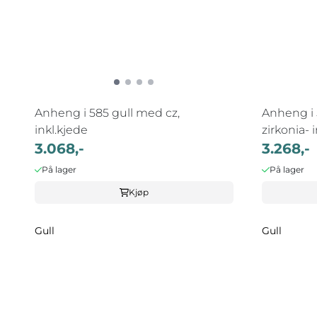
Anheng i 585 gull med cz,
Anheng i 
inkl.kjede
zirkonia- in
3.068,-
3.268,-
På lager
På lager
Kjøp
Gull
Gull