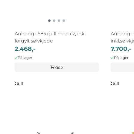
Anheng i 585 gull med cz, inkl.
Anheng i 
forgylt sølvkjede
inkl.sølvk
2.468,-
7.700,-
På lager
På lager
Kjøp
Gull
Gull