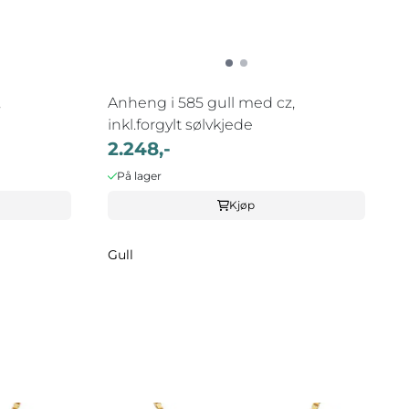
,
Anheng i 585 gull med cz,
inkl.forgylt sølvkjede
2.248,-
På lager
Kjøp
Gull