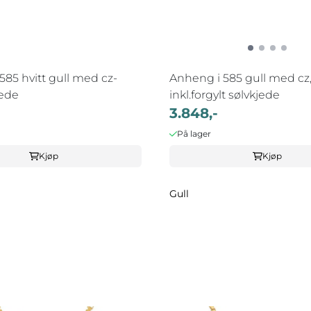
585 hvitt gull med cz-
Anheng i 585 gull med cz
jede
inkl.forgylt sølvkjede
3.848,-
På lager
Kjøp
Kjøp
Gull