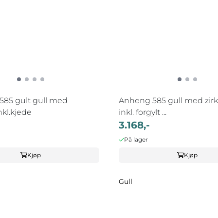
585 gult gull med
Anheng 585 gull med zirk
inkl.kjede
inkl. forgylt ...
3.168,-
På lager
Kjøp
Kjøp
Gull