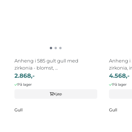
Anheng i 585 gult gull med
Anheng i 
zirkonia - blomst, ...
zirkonia, 
2.868,-
4.568,-
På lager
På lager
Kjøp
Gull
Gull