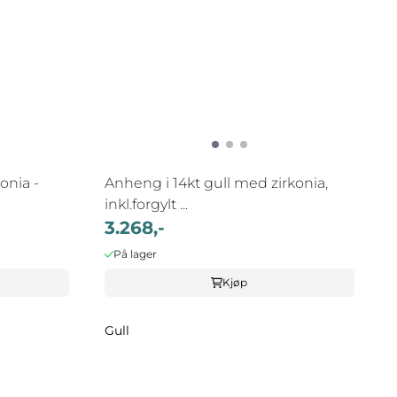
onia -
Anheng i 14kt gull med zirkonia,
inkl.forgylt ...
3.268,-
På lager
Kjøp
Gull