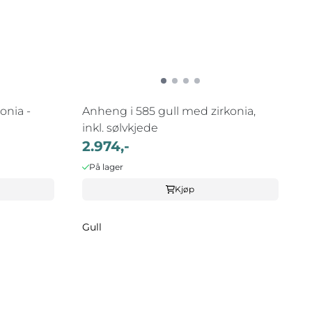
onia -
Anheng i 585 gull med zirkonia,
inkl. sølvkjede
2.974,-
På lager
Kjøp
Gull