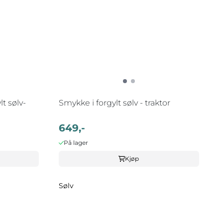
lt sølv-
Smykke i forgylt sølv - traktor
649,-
På lager
Kjøp
Sølv