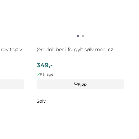
rgylt sølv
Øredobber i forgylt sølv med cz
349,-
På lager
Kjøp
Sølv