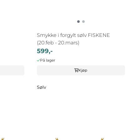
Smykke i forgylt sølv FISKENE
(20.feb - 20.mars)
599,-
På lager
Kjøp
Sølv