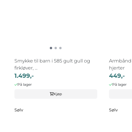
Smykke til barn i 585 gult gull og
Armbånd i 925 rhodin
firkløver, ...
hjerter
1.499,-
449,-
På lager
På lager
Kjøp
Sølv
Sølv