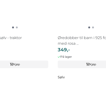
ølv - traktor
Øredobber til barn i 925 fo
med rosa ...
349,-
På lager
Kjøp
Kjøp
Sølv