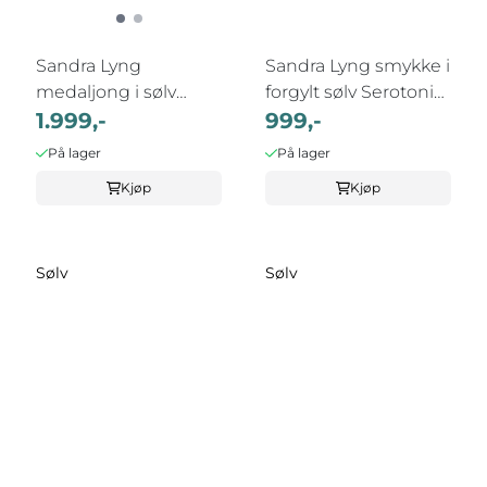
Sandra Lyng
Sandra Lyng smykke i
medaljong i sølv
forgylt sølv Serotonin
'Godt nok er ...
1.999,-
...
999,-
På lager
På lager
Kjøp
Kjøp
Sølv
Sølv