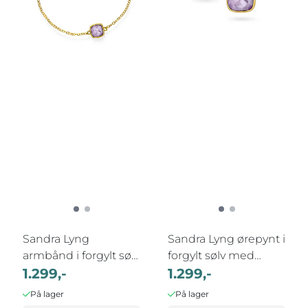
Sandra Lyng
Sandra Lyng ørepynt i
armbånd i forgylt sølv
forgylt sølv med
med ametyst RO
1.299,-
ametyst, ...
1.299,-
På lager
På lager