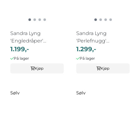
Sandra Lyng
Sandra Lyng
'Engledråper'
'Perlefnugg'
øreringer i sølv med ...
1.199,-
øredobber i sølv med
1.299,-
...
På lager
På lager
Kjøp
Kjøp
Sølv
Sølv