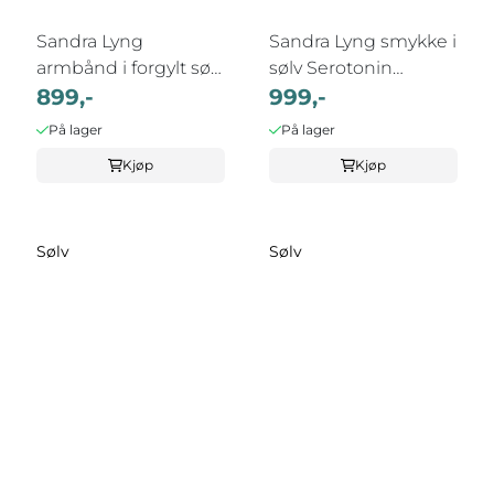
Sandra Lyng
Sandra Lyng smykke i
armbånd i forgylt sølv
sølv Serotonin
Dopamin ...
899,-
GLEDE, ...
999,-
På lager
På lager
Kjøp
Kjøp
Sølv
Sølv