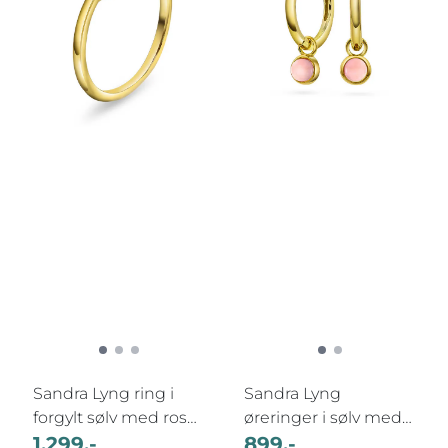
Sandra Lyng ring i
Sandra Lyng
forgylt sølv med rosa
øreringer i sølv med
Opal, ...
1.299,-
rosa opal H:18 ...
899,-