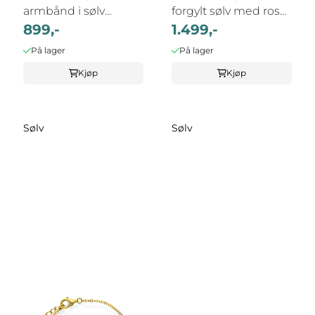
armbånd i sølv
forgylt sølv med rosa
Dopamin
899,-
Opal, ...
1.499,-
MOTIVASJON
På lager
På lager
Kjøp
Kjøp
Sølv
Sølv