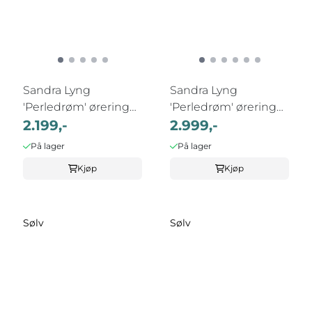
Sandra Lyng
Sandra Lyng
'Perledrøm' øreringer
'Perledrøm' øreringer
i sølv med ...
2.199,-
i sølv med ...
2.999,-
På lager
På lager
Kjøp
Kjøp
Sølv
Sølv