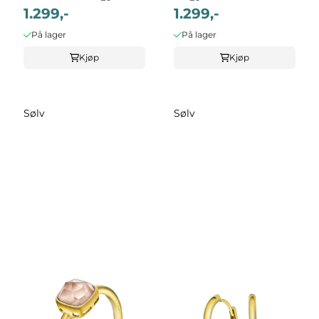
med rosa ...
1.299,-
Opal, ...
1.299,-
På lager
På lager
Kjøp
Kjøp
Sølv
Sølv