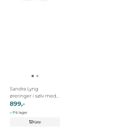
Sandra Lyng
øreringer i sølv med
Ametyst- RO- ...
899,-
På lager
Kjøp