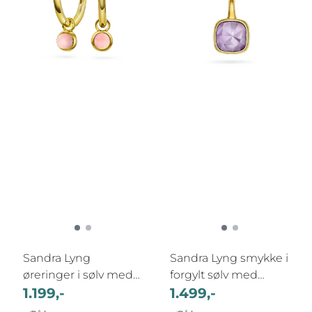
Sandra Lyng
Sandra Lyng smykke i
øreringer i sølv med
forgylt sølv med
rosa opal H:24 ...
1.199,-
ametyst RO, ...
1.499,-