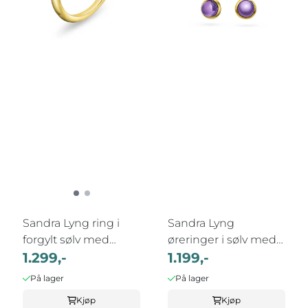
Sandra Lyng ring i
Sandra Lyng
forgylt sølv med
øreringer i sølv med
ametyst RO
1.299,-
Ametyst- RO
1.199,-
På lager
På lager
Kjøp
Kjøp