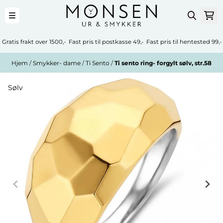
Hopp til innhold
Gratis frakt over 1500,- Fast pris til postkasse 49,- Fast pris til hentested 99,-
Hjem
/
Smykker- dame
/
Ti Sento
/
Ti sento ring- forgylt sølv, str.58
Sølv