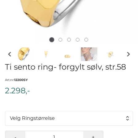
Ti sento ring- forgylt sølv, str.58
Art.nr:
12200SY
2.298,-
Velg Ringstørrelse
-
+