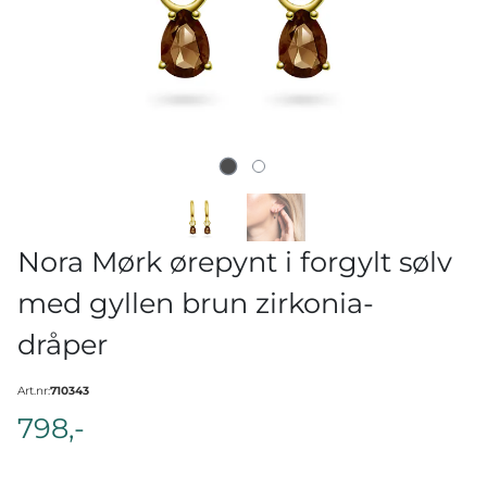
Nora Mørk ørepynt i forgylt sølv
med gyllen brun zirkonia-
dråper
Art.nr:
710343
798,-