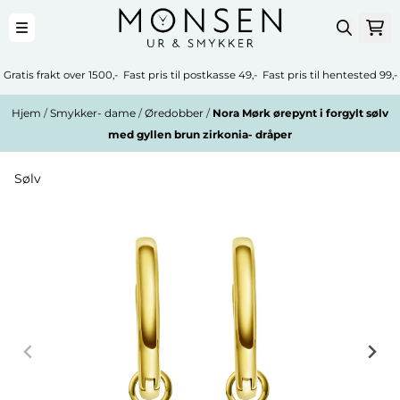
Hopp til innhold
Gratis frakt over 1500,- Fast pris til postkasse 49,- Fast pris til hentested 99,-
Hjem
/
Smykker- dame
/
Øredobber
/
Nora Mørk ørepynt i forgylt sølv
med gyllen brun zirkonia- dråper
Sølv