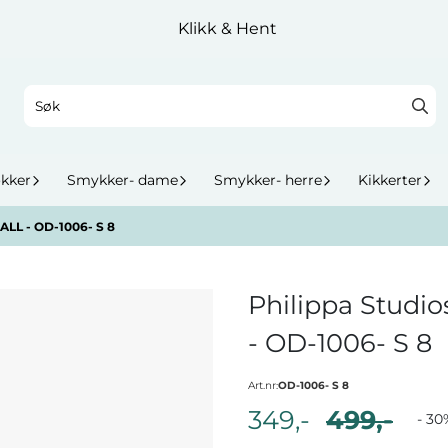
Klikk & Hent
okker
Smykker- dame
Smykker- herre
Kikkerter
LL - OD-1006- S 8
Philippa Stud
- OD-1006- S 8
Art.nr:
OD-1006- S 8
349,-
499,-
- 30