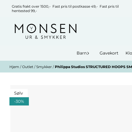
Hopp til innhold
Gratis frakt over 1500,- Fast pris til postkasse 49,- Fast pris til
hentested 99,-
Barn
Gavekort
Kl
Hjem
/
Outlet
/
Smykker
/
Philippa Studios STRUCTURED HOOPS SMA
Sølv
-30%