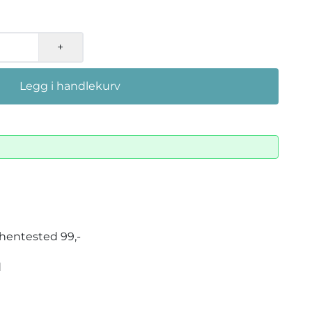
+
Legg i handlekurv
-/hentested 99,-
d