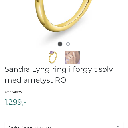
Sandra Lyng ring i forgylt sølv
med ametyst RO
Art.nr:
48125
1.299,-
Velg Ringstørrelse