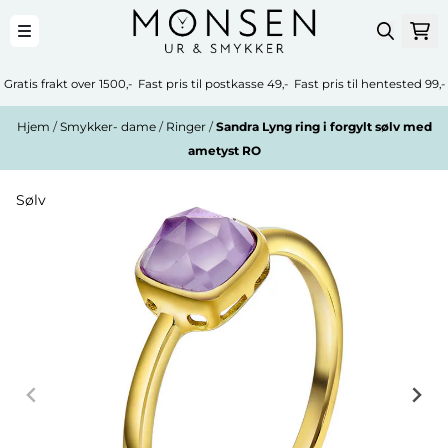
Hopp til innhold
Gratis frakt over 1500,- Fast pris til postkasse 49,- Fast pris til hentested 99,-
Hjem
/
Smykker- dame
/
Ringer
/
Sandra Lyng ring i forgylt sølv med
ametyst RO
Sølv