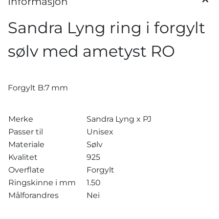
Informasjon
Sandra Lyng ring i forgylt
sølv med ametyst RO
Forgylt B:7 mm
Merke
Sandra Lyng x PJ
Passer til
Unisex
Materiale
Sølv
Kvalitet
925
Overflate
Forgylt
Ringskinne i mm
1.50
Målforandres
Nei