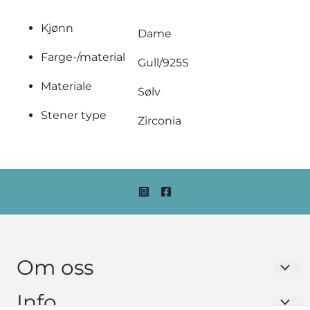
Kjønn
Dame
Farge-/material
Gull/925S
Materiale
Sølv
Stener type
Zirconia
Om oss
Urmaker Monsen as
Info