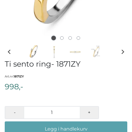
Ti sento ring- 1871ZY
Art.nr:
1871ZY
998,-
-
+
Legg i handlekurv