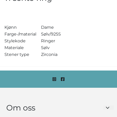
Kjønn
Dame
Farge-/material
Sølv/925S
Stylekode
Ringer
Materiale
Sølv
Stener type
Zirconia
Om oss