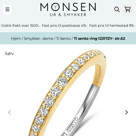
Hopp til innhold
Gratis frakt over 1500,- Fast pris til postkasse 49,- Fast pris til hentested 99,-
Hjem
/
Smykker- dame
/
Ti Sento
/
Ti sento ring 12317ZY- str.62
Sølv