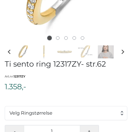
Ti sento ring 12317ZY- str.62
Art.nr:
12317ZY
1.358,-
Velg Ringstørrelse
-
+