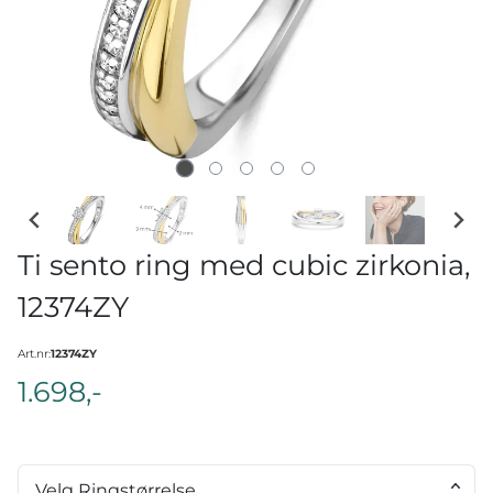
Ti sento ring med cubic zirkonia,
12374ZY
Art.nr:
12374ZY
1.698,-
Velg Ringstørrelse