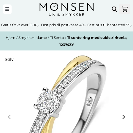
Hopp til innhold
Gratis frakt over 1500,- Fast pris til postkasse 49,- Fast pris til hentested 99,-
Hjem
/
Smykker- dame
/
Ti Sento
/
Ti sento ring med cubic zirkonia,
12374ZY
Sølv